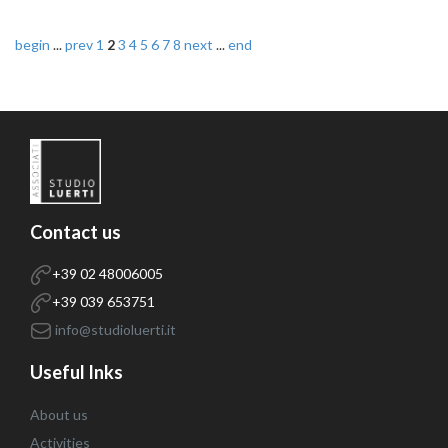
begin
...
prev
1
2
3
4
5
6
7
8
next
...
end
Contact us
+39 02 48006005
+39 039 653751
info@studioluerti.it
Useful lnks
About us
Activities